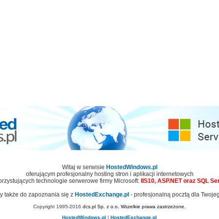
Witaj w serwisie
HostedWindows.pl
oferującym profesjonalny hosting stron i aplikacji internetowych
rzystujących technologie serwerowe firmy Microsoft:
IIS10, ASP.NET oraz SQL Se
 także do zapoznania się z
HostedExchange.pl
- profesjonalną pocztą dla Twoje
Copyright 1995-2016
dcs.pl Sp. z o.o.
Wszelkie prawa zastrzeżone.
HostedWindows.pl
|
HostedExchange.pl