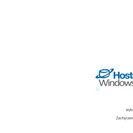
wyko
Zachęcamy