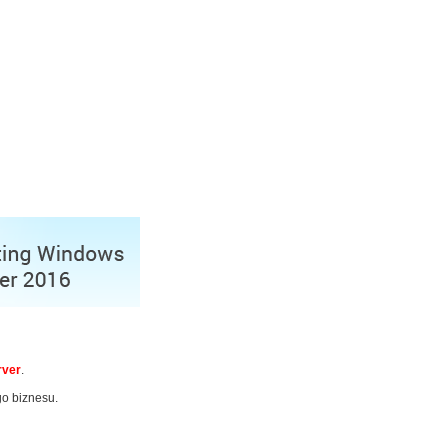
rver
.
go biznesu.